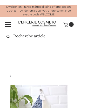
Livraison en France métropolitaine offerte dès 50€
d'achat - 10% de remise sur votre 1ère commande
avec le code WELCOME