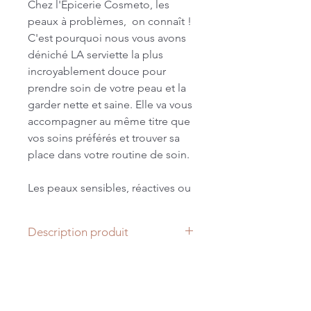
Chez l'Epicerie Cosmeto, les
peaux à problèmes, on connaît !
C'est pourquoi nous vous avons
déniché LA serviette la plus
incroyablement douce pour
prendre soin de votre peau et la
garder nette et saine. Elle va vous
accompagner au même titre que
vos soins préférés et trouver sa
place dans votre routine de soin.
Les peaux sensibles, réactives ou
à imperfections le savent bien :
essuyer son visage avec une
Description produit
serviette trop rêche peut
aggraver les choses. Avec cette
Format 30x30.
serviette, fini les irritations.
Fabriquée dans notre atelier