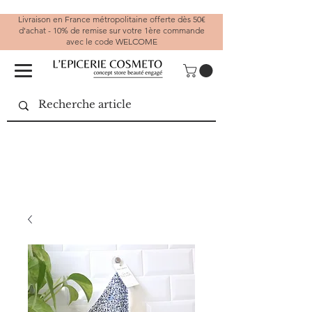
Livraison en France métropolitaine offerte dès 50€
d'achat - 10% de remise sur votre 1ère commande
avec le code WELCOME