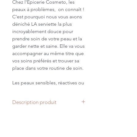
Chez l'Epicerie Cosmeto, les
peaux à problèmes, on connaît !
C'est pourquoi nous vous avons
déniché LA serviette la plus
incroyablement douce pour
prendre soin de votre peau et la
garder nette et saine. Elle va vous
accompagner au même titre que
vos soins préférés et trouver sa
place dans votre routine de soin.
Les peaux sensibles, réactives ou
à imperfections le savent bien :
essuyer son visage avec une
Description produit
serviette trop rêche peut
aggraver les choses. Avec cette
Format 30x30.
serviette, fini les irritations.
Fabriquée dans notre atelier