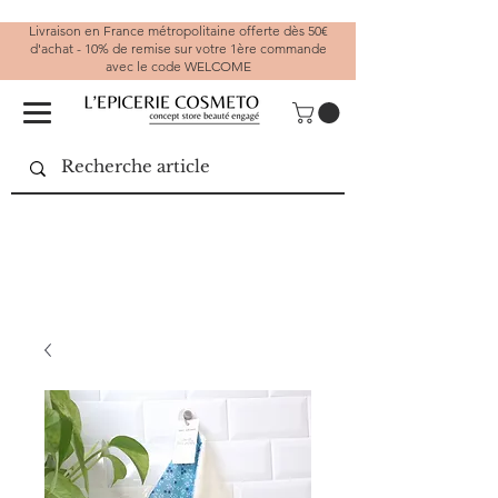
Livraison en France métropolitaine offerte dès 50€
d'achat - 10% de remise sur votre 1ère commande
avec le code WELCOME