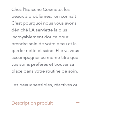
Chez l'Epicerie Cosmeto, les
peaux à problèmes, on connaît !
C'est pourquoi nous vous avons
déniché LA serviette la plus
incroyablement douce pour
prendre soin de votre peau et la
garder nette et saine. Elle va vous
accompagner au même titre que
vos soins préférés et trouver sa
place dans votre routine de soin.
Les peaux sensibles, réactives ou
à imperfections le savent bien :
essuyer son visage avec une
Description produit
serviette trop rêche peut
aggraver les choses. Avec cette
Format 30x30.
serviette, fini les irritations.