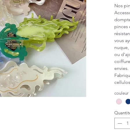
Nos pin
Accesso
dompter
pinces 
résista
vous ay
nuque, 
ou d'aj
coiffur
envies.
Fabriqu
cellulo
végétal
couleur
durable
capilla
soigne
Quantit
qualité
des cla