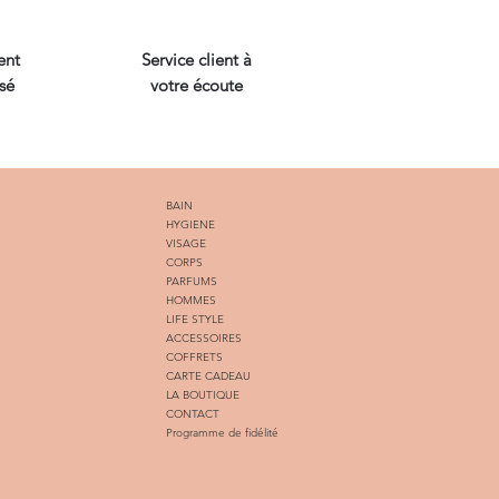
ent
Service client à
sé
votre écoute
BAIN
HYGIENE
VISAGE
CORPS
PARFUMS
HOMMES
LIFE STYLE
ACCESSOIRES
COFFRETS
CARTE CADEAU
LA BOUTIQUE
CONTACT
Programme de fidélité