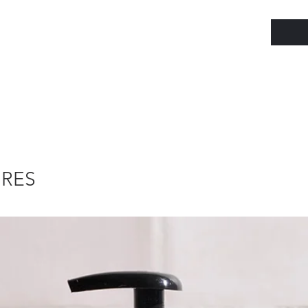
audacie
Petit f
cheveux
pince fa
humeur,
votre s
rebelles
IRES