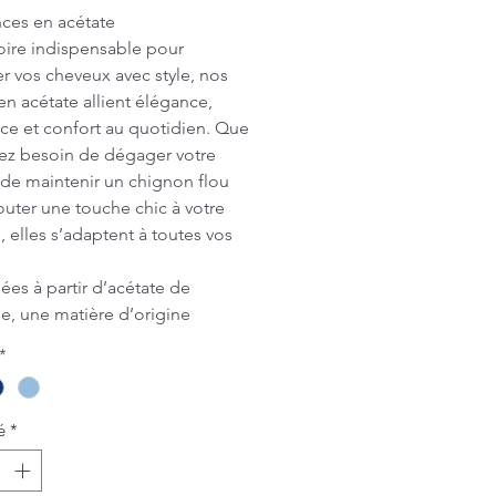
ces en acétate
ire indispensable pour
 vos cheveux avec style, nos
en acétate allient élégance,
nce et confort au quotidien. Que
ez besoin de dégager votre
de maintenir un chignon flou
outer une touche chic à votre
e, elles s’adaptent à toutes vos
ées à partir d’acétate de
se, une matière d’origine
e, nos pinces sont à la fois
*
s et douces pour la fibre
ire. Chaque modèle a été
usement sélectionné pour sa
é
*
, sa tenue et son look unique —
ssiques intemporels aux motifs