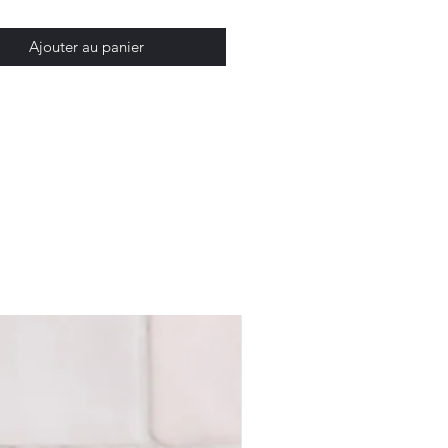
ux.
ormat discret ou maxi pince pour
Ajouter au panier
 épais, il y a forcément une
ite pour vous. À assortir à votre
 votre tenue ou à glisser dans
ac pour les jours de cheveux
 !