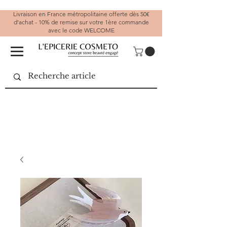
Livraison en France métropolitaine offerte dès 50€
d'achat - 10% de remise sur votre 1ère commande
avec le code WELCOME