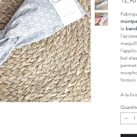
12,90
Fabriqu
montpel
le
band
l'acces
maquill
l'appli
bel élas
permet 
morphol
finitio
A la fo
ce moti
Quantit
qui s'h
Et pour
du déta