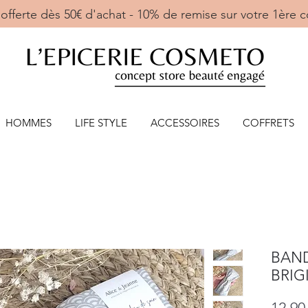
ne offerte dès 50€ d'achat - 10% de remise sur votre 
HOMMES
LIFE STYLE
ACCESSOIRES
COFFRETS
BAND
BRIG