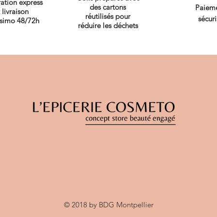
ation express
des cartons
Paiem
 livraison
réutilisés pour
sécuri
ssimo 48/72h
réduire les déchets
© 2018 by BDG Montpellier