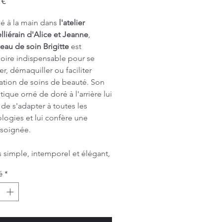
 €
é à la main dans
l'atelier
liérain d'Alice et Jeanne
,
eau de soin Brigitte
est
soire indispensable pour se
er, démaquiller ou faciliter
cation de soins de beauté. Son
tique orné de doré à l'arrière lui
de s'adapter à toutes les
ogies et lui confère une
n soignée.
is simple, intemporel et élégant,
f gris souris est un must have
é
*
armonise avec tout.
 celles et ceux qui ont le goût
il, retrouvez les
lingettes