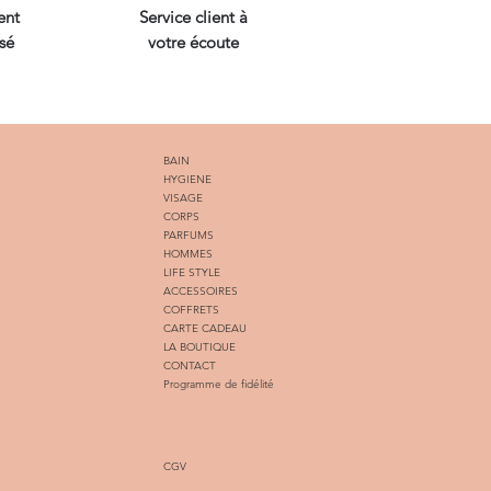
ent
Service client à
sé
votre écoute
BAIN
HYGIENE
VISAGE
CORPS
PARFUMS
HOMMES
LIFE STYLE
ACCESSOIRES
COFFRETS
CARTE CADEAU
LA BOUTIQUE
CONTACT
Programme de fidélité
CGV