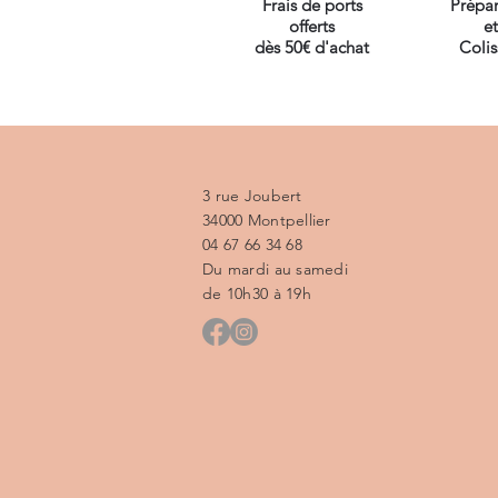
Frais de ports
Prépar
offerts
et
dès 50€ d'achat
Coli
3 rue Joubert
34000 Montpellier
04 67 66 34 68
Du mardi au samedi
de 10h30 à 19h