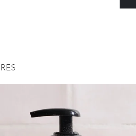
démaqui
parure 
IRES