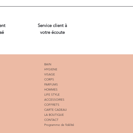
ent
Service client à
sé
votre écoute
BAIN
HYGIENE
VISAGE
CORPS
PARFUMS
HOMMES
LIFE STYLE
ACCESSOIRES
COFFRETS
CARTE CADEAU
LA BOUTIQUE
CONTACT
Programme de fidélité