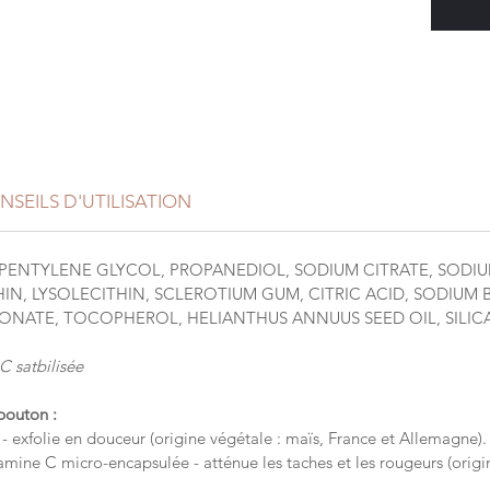
Le soin
taches 
les bou
Le soin
les tac
par les
concent
formati
NSEILS D'UTILISATION
efficac
Vita
brun
ENTYLENE GLYCOL, PROPANEDIOL, SODIUM CITRATE, SODI
HIN, LYSOLECITHIN, SCLEROTIUM GUM, CITRIC ACID, SODIUM
PHA 
NATE, TOCOPHEROL, HELIANTHUS ANNUUS SEED OIL, SILIC
Argi
post
C satbilisée
bouton :
lie en douceur (origine végétale : maïs, France et Allemagne).
e C micro-encapsulée - atténue les taches et les rougeurs (origi