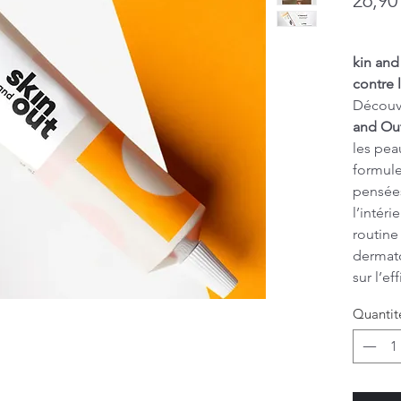
26,90
kin and
contre 
Découvr
and Ou
les pea
formule
pensée
l’intér
routine
dermat
sur l’ef
d’utilis
Quantit
sensibl
aux bou
sébum.