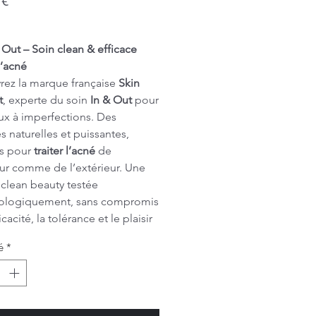
 €
 Out – Soin clean & efficace
l’acné
ez la marque française
Skin
t
, experte du soin
In & Out
pour
ux à imperfections. Des
s naturelles et puissantes,
s pour
traiter l’acné
de
ieur comme de l’extérieur. Une
 clean beauty testée
ologiquement, sans compromis
ficacité, la tolérance et le plaisir
ation. Parfait pour les peaux
é
*
es, mixtes à grasses, sujettes
tons, rougeurs ou excès de