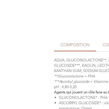
COMPOSITION
CO
AQUA, GLUCONOLACTONE**, P
GLUCOSIDE***, KAOLIN, LECIT
XANTHAN GUM, SODIUM GLUCO
**Gluconolactone = PHA
***Ascorbyl glucoside = Vitamine 
pH : 4,80-5,20
Agents qui jouent un rôle face au 
GLUCONOLACTONE* : PHA - exfo
ASCORBYL GLUCOSIDE* : vitamin
enzymatique, Chine)