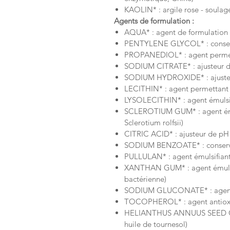
KAOLIN* : argile rose - soulage
Agents de formulation :
AQUA* : agent de formulation -
PENTYLENE GLYCOL* : conservat
PROPANEDIOL* : agent permetta
SODIUM CITRATE* : ajusteur de
SODIUM HYDROXIDE* : ajusteur
LECITHIN* : agent permettant l
LYSOLECITHIN* : agent émulsifi
SCLEROTIUM GUM* : agent émul
Sclerotium rolfsii)
CITRIC ACID* : ajusteur de pH (
SODIUM BENZOATE* : conservat
PULLULAN* : agent émulsifiant
XANTHAN GUM* : agent émulsifi
bactérienne)
SODIUM GLUCONATE* : agent de 
TOCOPHEROL* : agent antioxydan
HELIANTHUS ANNUUS SEED OIL* :
huile de tournesol)