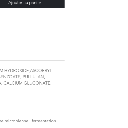
 anti-taches acné atténue les
Ajouter au panier
brunes et rouges laissées par
tons.
 anti-taches Even OUT atténue
hes brunes et rouges laissées
 boutons. Sa formule
rée agit sur le mécanisme de
on de la tâche pour une
ité rapide mais tout en douceur.
mine C :
Atténue les taches
es & rouges
UM HYDROXIDE,ASCORBYL
 BENZOATE, PULLULAN,
(5%) :
Exfolie en douceur
A, CALCIUM GLUCONATE.
le Rose :
Soulage l’inflammation
-boutons
ne microbienne : fermentation