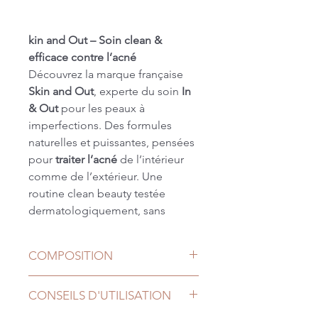
kin and Out – Soin clean &
efficace contre l’acné
Découvrez la marque française
Skin and Out
, experte du soin
In
& Out
pour les peaux à
imperfections. Des formules
naturelles et puissantes, pensées
pour
traiter l’acné
de l’intérieur
comme de l’extérieur. Une
routine clean beauty testée
dermatologiquement, sans
compromis sur l’efficacité, la
tolérance et le plaisir d’utilisation.
COMPOSITION
Parfait pour les peaux sensibles,
mixtes à grasses, sujettes aux
STYRENE/ISOPRENE
CONSEILS D'UTILISATION
boutons, rougeurs ou excès de
COPOLYMER, CELLULOSE GUM,
sébum.
HYDROGENATED POLY(C6-20