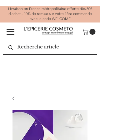
Livraison en France métropolitaine offerte dès 50€
d'achat - 10% de remise sur votre 1ère commande
avec le code WELCOME