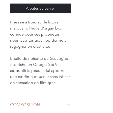
Ajouter au panier
Pressée à froid sur le littoral
marocain, l’huile d’argan bio,
connue pour ses propriétés
nourrissantes aide l’épiderme à
regagner en élasticité.
L’huile de noisette de Gascogne,
très riche en Oméga 6 et 9
assouplit la peau et lui apporte
une extrême douceur sans laisser
de sensation de film gras.
Cet élixir parfumera délicatement
votre peau d’une généreuse
COMPOSITION
senteur d’Argan et de noisette
sublimée d’une touche de vanille