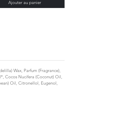
Ajouter au panier
elilla) Wax, Parfum (Fragrance),
*, Cocos Nucifera (Coconut) Oil,
an) Oil, Citronellol, Eugenol,