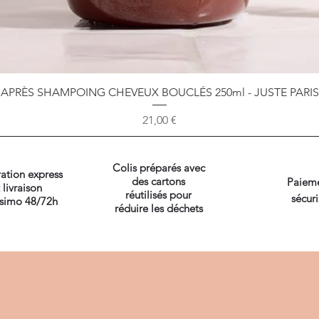
Aperçu rapide
APRÈS SHAMPOING CHEVEUX BOUCLÉS 250ml - JUSTE PARIS
Prix
21,00 €
Colis préparés avec
ation express
des cartons
Paiem
 livraison
réutilisés pour
sécuri
ssimo 48/72h
réduire les déchets