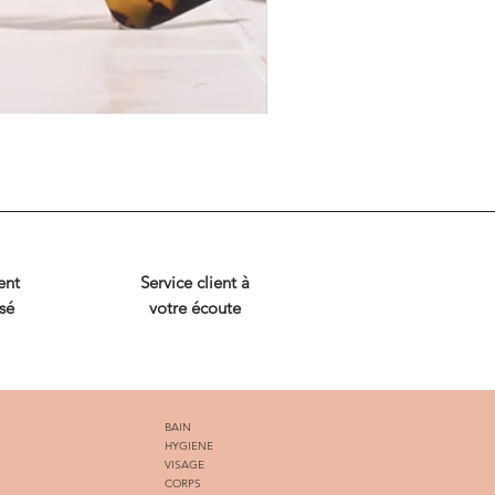
ent
Service client à
sé
votre écoute
BAIN
HYGIENE
VISAGE
CORPS