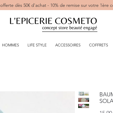
ne offerte dès 50€ d'achat - 10% de remise sur votre 
HOMMES
LIFE STYLE
ACCESSOIRES
COFFRETS
BAU
SOLA