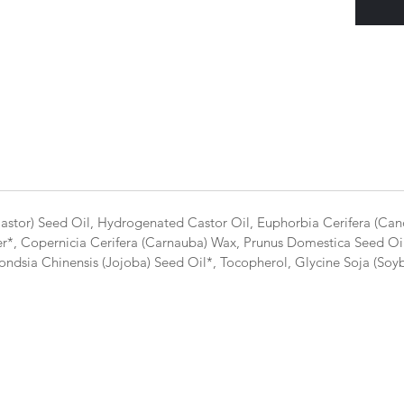
astor) Seed Oil, Hydrogenated Castor Oil, Euphorbia Cerifera (Cand
er*, Copernicia Cerifera (Carnauba) Wax, Prunus Domestica Seed Oil
ndsia Chinensis (Jojoba) Seed Oil*, Tocopherol, Glycine Soja (Soybe