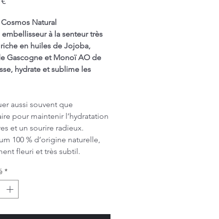
 €
é Cosmos Natural
 embellisseur à la senteur très
, riche en huiles de Jojoba,
de Gascogne et Monoï AO de
lisse, hydrate et sublime les
er aussi souvent que
ire pour maintenir l’hydratation
res et un sourire radieux.
um 100 % d’origine naturelle,
nt fleuri et très subtil.
é
*