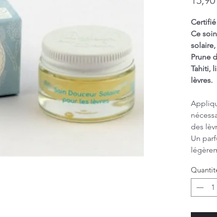
15,90
Certifi
Ce soin
solaire
Prune 
Tahiti, 
lèvres.
Appliqu
nécessa
des lèv
Un parf
légèreme
15ml
Quantit