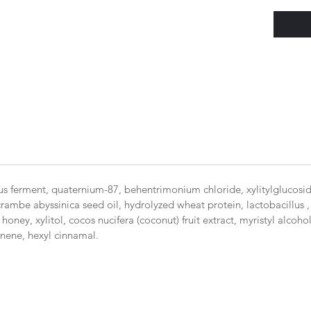
Démê
sili
Hydr
Facil
Chev
Form
sulfa
Adap
même
🌿
Ingr
🔸
Ferm
lus ferment, quaternium-87, behentrimonium chloride, xylitylglucosid
ambe abyssinica seed oil, hydrolyzed wheat protein, lactobacillus , m
préserv
ney, xylitol, cocos nucifera (coconut) fruit extract, myristyl alcohol
et à ma
monene, hexyl cinnamal.
🔸
Aloe
apporte
🔸
Huil
(Crambe
adoucit 