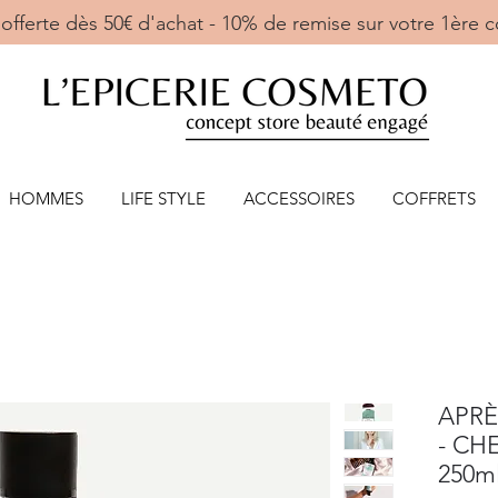
ne offerte dès 50€ d'achat - 10% de remise sur votre 
HOMMES
LIFE STYLE
ACCESSOIRES
COFFRETS
APRÈ
- CH
250ml