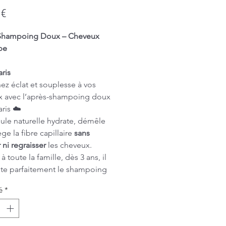
Prix
 €
Shampoing Doux – Cheveux
pe
aris
z éclat et souplesse à vos
x avec l’après-shampoing doux
aris ☁️
ule naturelle hydrate, démêle
ge la fibre capillaire
sans
 ni regraisser
les cheveux.
 toute la famille, dès 3 ans, il
te parfaitement le shampoing
ur un soin quotidien agréable
é
*
ace.
ienfaits