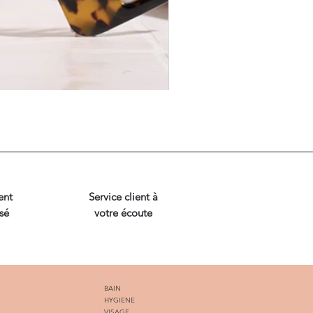
ent
Service client à
sé
votre écoute
BAIN
HYGIENE
VISAGE