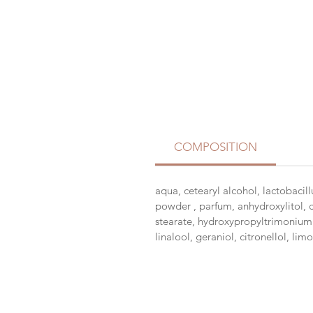
COMPOSITION
aqua, cetearyl alcohol, lactobacil
powder , parfum, anhydroxylitol, cr
stearate, hydroxypropyltrimonium ho
linalool, geraniol, citronellol, li