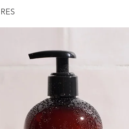
🔸
Prot
IRES
Renforce
la casse
🔸
Extr
brillan
🔸
Pelv
Revital
fragilis
🍊
Le p
Un parf
le dém
et senso