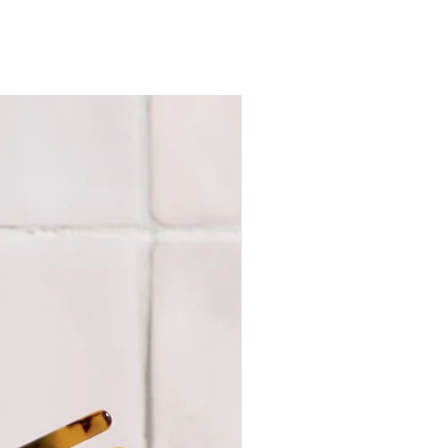
éines de blé hydrolysées
–
nt et lissent la fibre, réduisant
 et les fourches.
ait de coco
– Adoucit et apporte
ce et douceur.
etia canaliculata (algue brune)
–
ise et protège les cheveux
és.
arfum
um doux et frais qui transforme
êlage en un moment agréable
riel pour toute la famille.