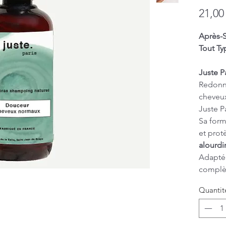
21,00
Après-
Tout Ty
Juste P
Redonne
cheveu
Juste P
Sa form
et protè
alourdir
Adapté à
complè
doux po
Quantit
et effic
⭐
Ses b