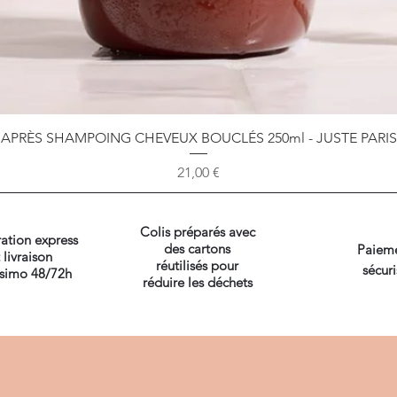
Aperçu rapide
APRÈS SHAMPOING CHEVEUX BOUCLÉS 250ml - JUSTE PARIS
Prix
21,00 €
Colis préparés avec
ation express
des cartons
Paiem
 livraison
réutilisés pour
sécuri
ssimo 48/72h
réduire les déchets