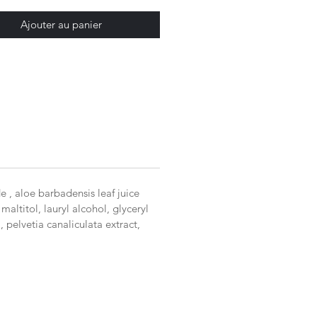
le instantanément
sans
cone
Ajouter au panier
ate et adoucit les cheveux
ite le coiffage
eux souples, légers et brillants
ule saine et naturelle,
sans
te ni silicone
té à tous les types de cheveux,
 les plus délicats
édients clés
ents Lactobacillus
– Aident à
e , aloe barbadensis leaf juice
altitol, lauryl alcohol, glyceryl
er le microbiote du cuir chevelu
, pelvetia canaliculata extract,
intenir des cheveux sains.
 vera
– Hydrate et apaise,
 souplesse et confort.
e de graines d’Abyssinie
 abyssinica)
– Nourrit et
la fibre capillaire.