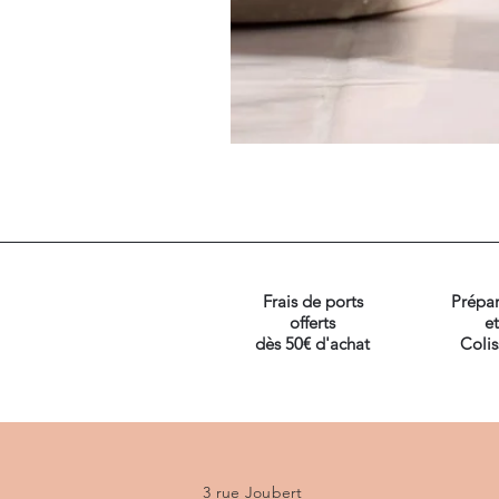
Frais de ports
Prépar
offerts
et
dès 50€ d'achat
Coli
3 rue Joubert