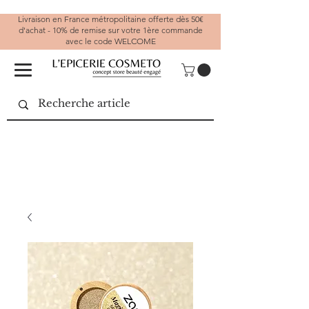
Livraison en France métropolitaine offerte dès 50€
d'achat - 10% de remise sur votre 1ère commande
avec le code WELCOME