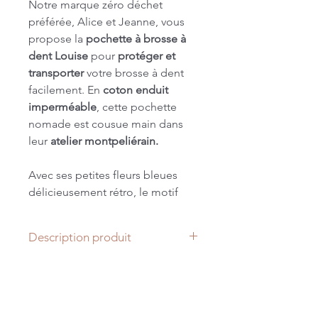
Notre marque zéro déchet
préférée, Alice et Jeanne, vous
propose la
pochette à brosse à
dent Louise
pour
protéger et
transporter
votre brosse à dent
facilement. En
coton enduit
imperméable
, cette pochette
nomade est cousue main dans
leur
atelier montpeliérain.
Avec ses petites fleurs bleues
délicieusement rétro, le motif
Louise
se place en must have
pour le printemps.
Description produit
Ce motif est également décliné
Dimension: 22x4 cm
en pochette à savon, lingettes
Lavage à l'eau froide. Pas de sèche
démaquillantes lavables et
linge.
bandeau de soin pour un