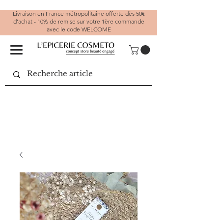
Livraison en France métropolitaine offerte dès 50€
d'achat - 10% de remise sur votre 1ère commande
avec le code WELCOME