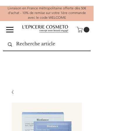
Livraison en France métropolitaine offerte dès 50€
d'achat - 10% de remise sur votre 1ère commande
avec le code WELCOME