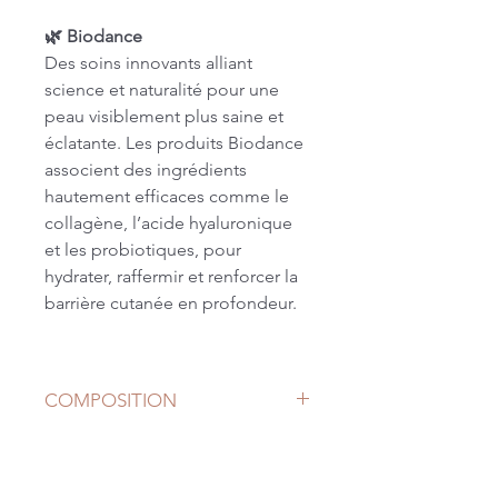
🌿 Biodance
Des soins innovants alliant
science et naturalité pour une
peau visiblement plus saine et
éclatante. Les produits Biodance
associent des ingrédients
hautement efficaces comme le
collagène, l’acide hyaluronique
et les probiotiques, pour
hydrater, raffermir et renforcer la
barrière cutanée en profondeur.
❄️ Bio-Collagen Real Deep Mask
– Masque hydrogel au collagène
COMPOSITION
bio
Water, Collagen Extract,
Ingrédient breveté Biodance :
Galactomyces Ferment Filtrate,
Hydro Cera-nol
Glycerin, Acrylates Copolymer,