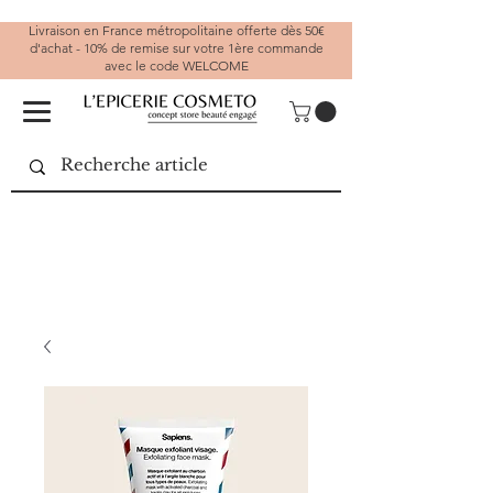
Livraison en France métropolitaine offerte dès 50€
d'achat - 10% de remise sur votre 1ère commande
avec le code WELCOME