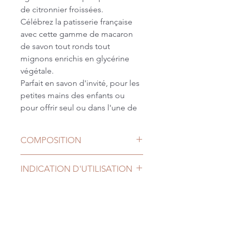
de citronnier froissées.
Célébrez la patisserie française
avec cette gamme de macaron
de savon tout ronds tout
mignons enrichis en glycérine
végétale.
Parfait en savon d'invité, pour les
petites mains des enfants ou
pour offrir seul ou dans l'une de
nos composition gourmande.
COMPOSITION
INDICATION D'UTILISATION
Appliquez sur la peau humide,
savonnez puis rincez.
Ne pas avaler, ne pas ingérer, ne
pas laisser à la portée des tout