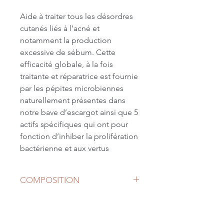
Aide à traiter tous les désordres
cutanés liés à l’acné et
notamment la production
excessive de sébum. Cette
efficacité globale, à la fois
traitante et réparatrice est fournie
par les pépites microbiennes
naturellement présentes dans
notre bave d’escargot ainsi que 5
actifs spécifiques qui ont pour
fonction d’inhiber la prolifération
bactérienne et aux vertus
séborégulatrices. Cette formule,
apaisante et régénératrice
COMPOSITION
permet de traiter tous les types
de peaux à tendance acnéique.
INCI : snail secretion filtrate aqua
extract*, aqua (water),
Un cocktail exclusif de 6 actifs
caprylic/capric triglyceride, glyceryl