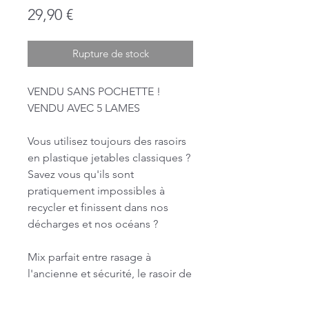
Prix
29,90 €
Rupture de stock
VENDU SANS POCHETTE !
VENDU AVEC 5 LAMES
Vous utilisez toujours des rasoirs
en plastique jetables classiques ?
Savez vous qu'ils sont
pratiquement impossibles à
recycler et finissent dans nos
décharges et nos océans ?
Mix parfait entre rasage à
l'ancienne et sécurité, le rasoir de
sureté s'utilise très simplement.
Les lames en acier inoxydable se