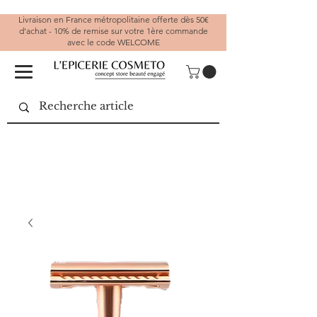
Livraison en France métropolitaine offerte dès 50€
d'achat - 10% de remise sur votre 1ère commande
avec le code WELCOME