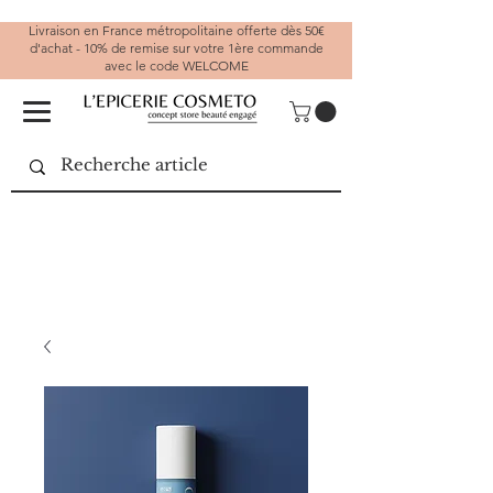
Livraison en France métropolitaine offerte dès 50€
d'achat - 10% de remise sur votre 1ère commande
avec le code WELCOME