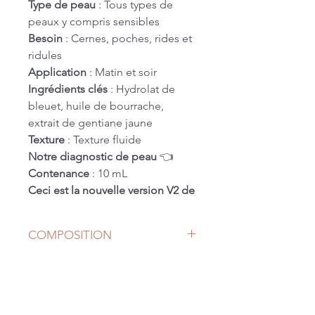
Type de peau
: Tous types de
peaux y compris sensibles
Besoin
: Cernes, poches, rides et
ridules
Application
: Matin et soir
Ingrédients clés
: Hydrolat de
bleuet, huile de bourrache,
extrait de gentiane jaune
Texture
: Texture fluide
Notre diagnostic de peau
👈
Contenance
: 10 mL
Ceci est la nouvelle version V2 de
notre Contour des yeux !
Une
formule identique mais
COMPOSITION
une texture plus liquide, qui
s'écoule et se dépose plus
AQUA (WATER / EAU),
facilement sur votre peau.
CENTAUREA CYANUS FLOWER
Défatiguez et ouvrez votre
WATER*, GLYCERIN, COCO-
regard
CAPRYLATE/CAPRATE, BORAGO
grâce à notre contour des