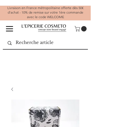
Livraison en France métropolitaine offerte dès 50€
d'achat - 10% de remise sur votre 1ère commande
avec le code WELCOME