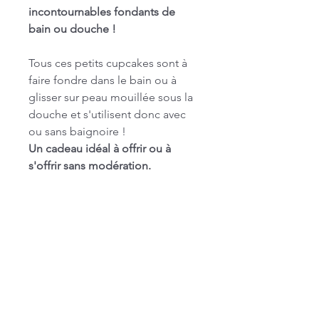
incontournables fondants de
bain ou douche !
Tous ces petits cupcakes sont à
faire fondre dans le bain ou à
glisser sur peau mouillée sous la
douche et s'utilisent donc avec
ou sans baignoire !
Un cadeau idéal à offrir ou à
s'offrir sans modération.
Nous sélectionnons 6 de nos
best seller pour vous faire
craquer et composons chaque
boite avec attention. Chaque
coffret est différent en fonction
des nouveautés et disponibilités.