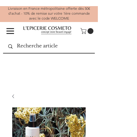
Livraison en France métropolitaine offerte dès 50€
d'achat - 10% de remise sur votre 1ère commande
avec le code WELCOME