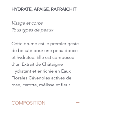
HYDRATE, APAISE, RAFRAICHIT
Visage et corps
Tous types de peaux
Cette brume est le premier geste
de beauté pour une peau douce
et hydratée. Elle est composée
d’un Extrait de Châtaigne
Hydratant et enrichie en Eaux
Florales Cévenoles actives de
rose, carotte, mélisse et fleur
d‘oranger, pour être revitalisante,
apaisante et rafraichissante.
COMPOSITION
Elle favorise une meilleure action
des soins.
Liste INCI
Castanea Sativa Seed Extract, Rosa
+75% d’hydratation*
Damascena Flower Water, Daucus