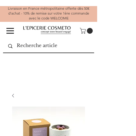
Livraison en France métropolitaine offerte dès 50€
d'achat - 10% de remise sur votre 1ère commande
avec le code WELCOME