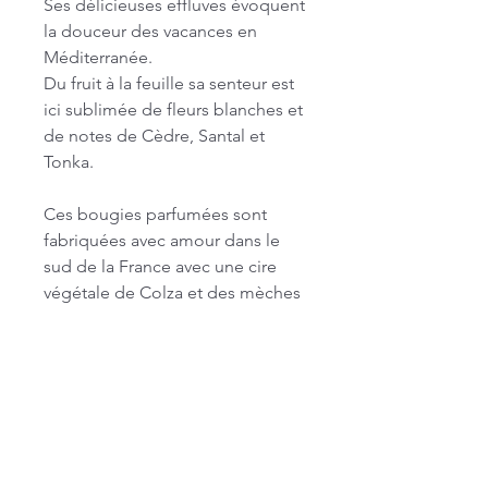
Ses délicieuses effluves évoquent
la douceur des vacances en
Méditerranée.
Du fruit à la feuille sa senteur est
ici sublimée de fleurs blanches et
de notes de Cèdre, Santal et
Tonka.
Ces bougies parfumées sont
fabriquées avec amour dans le
sud de la France avec une cire
végétale de Colza et des mèches
en bois de cerisier.
Leurs subtiles senteurs créées par
un parfumeur à Grasse ne
contiennent pas de CMR.
Les jolis pots en béton se