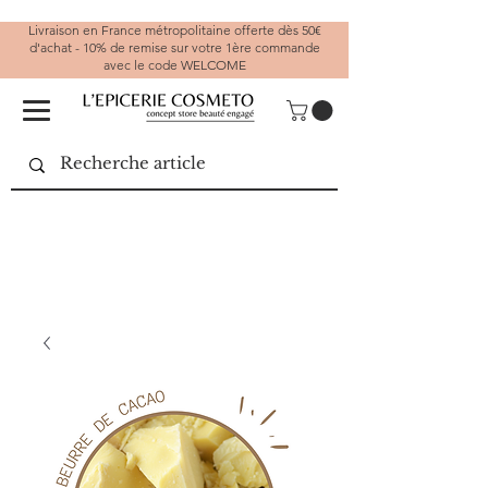
Livraison en France métropolitaine offerte dès 50€
d'achat - 10% de remise sur votre 1ère commande
avec le code WELCOME