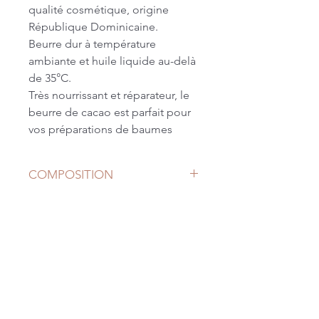
qualité cosmétique, origine
République Dominicaine.
Beurre dur à température
ambiante et huile liquide au-delà
de 35°C.
Très nourrissant et réparateur, le
beurre de cacao est parfait pour
vos préparations de baumes
à lèvres, barres de massage,
baumes ou crèmes riches.....
COMPOSITION
Cubes 35g
Ingrédients: Theobroma cacao